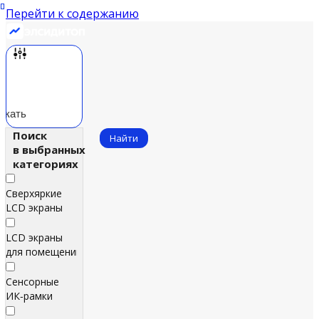
Перейти к содержанию
скать
Поиск
Найти
в выбранных
категориях
Сверхяркие
LCD экраны
LCD экраны
для помещений
Сенсорные
ИК‑рамки