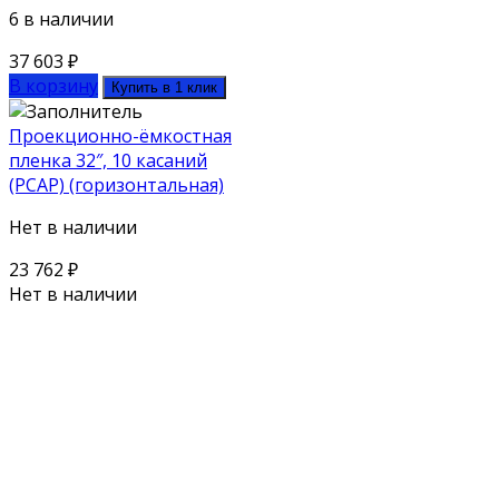
6 в наличии
37 603
₽
В корзину
Купить в 1 клик
Проекционно-ёмкостная
пленка 32″, 10 касаний
(PCAP) (горизонтальная)
Нет в наличии
23 762
₽
Нет в наличии
Поможем выбрать оборудование
под ваш бюджет
Для наших клиентов мы предлагаем как серийное
оборудование из каталога, так и нестандартную
технику