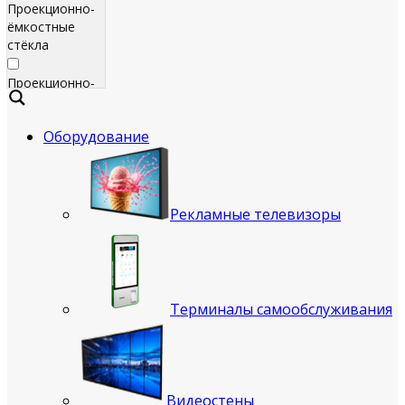
Проекционно-
ёмкостные
стёкла
Проекционно-
ёмкостные
пленки
Оборудование
Сенсорные
экраны
Яркие
Рекламные телевизоры
рекламные
телевизоры
для
помещения
Терминалы самообслуживания
Всепогодные
рекламные
телевизоры
(уличные)
Видеостены