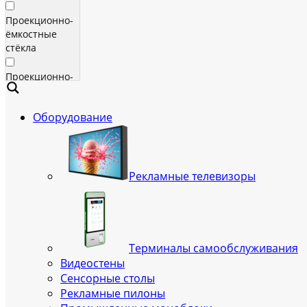
Проекционно-
ёмкостные
стёкла
Проекционно-
ёмкостные
пленки
Оборудование
Сенсорные
экраны
Яркие
Рекламные телевизоры
рекламные
телевизоры
для
помещения
Терминалы самообслуживания
Всепогодные
Видеостены
рекламные
Сенсорные столы
телевизоры
Рекламные пилоны
(уличные)