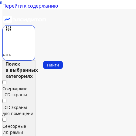
Перейти к содержанию
скать
Поиск
Найти
в выбранных
категориях
Сверхяркие
LCD экраны
LCD экраны
для помещений
Сенсорные
ИК‑рамки