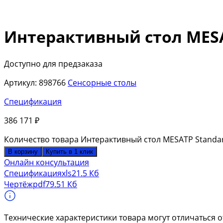
Интерактивный стол MESAT
Доступно для предзаказа
Артикул:
898766
Сенсорные столы
Спецификация
386 171
₽
Количество товара Интерактивный стол MESATP Standart
В корзину
Купить в 1 клик
Онлайн консультация
Спецификация
xls
21.5 Кб
Чертёж
pdf
79.51 Кб
Технические характеристики товара могут отличаться о