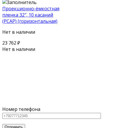
Проекционно-ёмкостная
пленка 32″, 10 касаний
(PCAP) (горизонтальная)
Нет в наличии
23 762
₽
Нет в наличии
Поможем выбрать оборудование
под ваш бюджет
Для наших клиентов мы предлагаем как серийное
оборудование из каталога, так и нестандартную
технику
Номер телефона