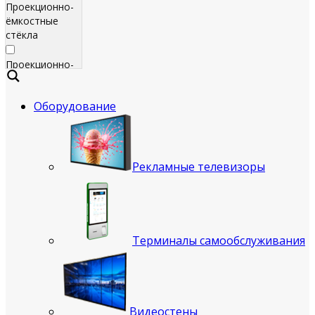
Проекционно-
ёмкостные
стёкла
Проекционно-
ёмкостные
пленки
Оборудование
Сенсорные
экраны
Яркие
Рекламные телевизоры
рекламные
телевизоры
для
помещения
Терминалы самообслуживания
Всепогодные
рекламные
телевизоры
(уличные)
Видеостены