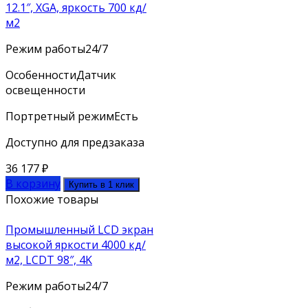
12.1″, XGA, яркость 700 кд/
м2
Режим работы
24/7
Особенности
Датчик
освещенности
Портретный режим
Есть
Доступно для предзаказа
36 177
₽
В корзину
Купить в 1 клик
Похожие товары
Промышленный LCD экран
высокой яркости 4000 кд/
м2, LCDT 98″, 4K
Режим работы
24/7