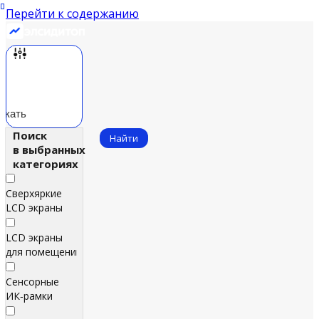
Перейти к содержанию
скать
Поиск
Найти
в выбранных
категориях
Сверхяркие
LCD экраны
LCD экраны
для помещений
Сенсорные
ИК‑рамки