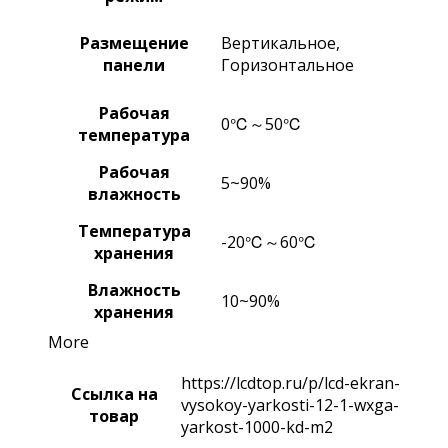
Размещение
Вертикальное,
панели
Горизонтальное
Рабочая
0℃～50℃
температура
Рабочая
5~90%
влажность
Температура
-20℃～60℃
хранения
Влажность
10~90%
хранения
More
https://lcdtop.ru/p/lcd-ekran-
Ссылка на
vysokoy-yarkosti-12-1-wxga-
товар
yarkost-1000-kd-m2