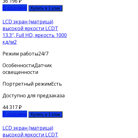
36 196
₽
В корзину
Купить в 1 клик
LCD экран (матрица)
высокой яркости LCDT
13.3″, Full HD, яркость 1000
кд/м2
Режим работы
24/7
Особенности
Датчик
освещенности
Портретный режим
Есть
Доступно для предзаказа
44 317
₽
В корзину
Купить в 1 клик
LCD экран (матрица)
высокой яркости LCDT