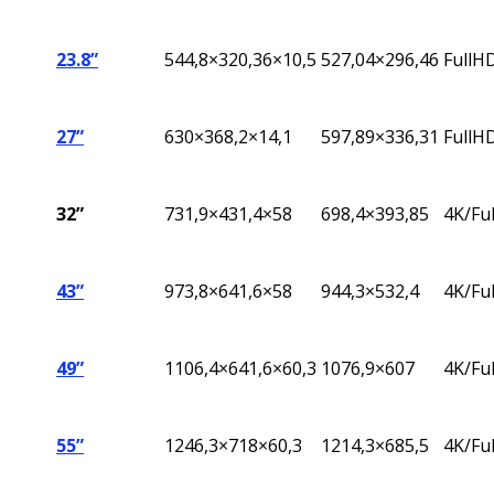
23.8”
544,8
×320,36×10,5
527,04
×296,46
FullH
27”
630×368,2×14,1
597,89×336,31
FullH
32”
731,9×431,4×58
698,4×393,85
4K/Fu
43”
973,8×641,6×58
944,3×532,4
4K/Fu
49”
1106,4×641,6×60,3
1076,9×607
4K/Fu
55”
1246,3×718×60,3
1214,3×685,5
4K/Fu