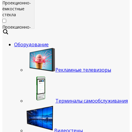
Проекционно-
ёмкостные
стёкла
Проекционно-
ёмкостные
пленки
Оборудование
Сенсорные
экраны
Яркие
Рекламные телевизоры
рекламные
телевизоры
для
помещения
Терминалы самообслуживания
Всепогодные
рекламные
телевизоры
(уличные)
Видеостены