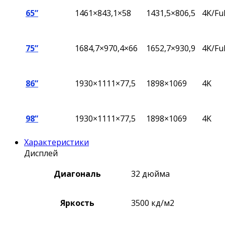
65”
1461×843,1×58
1431,5×806,5
4K/Fu
75”
1684,7×970,4×66
1652,7×930,9
4K/Fu
86”
1930×1111×77,5
1898×1069
4K
98”
1930×1111×77,5
1898×1069
4K
Характеристики
Дисплей
Диагональ
32 дюйма
Яркость
3500 кд/м2