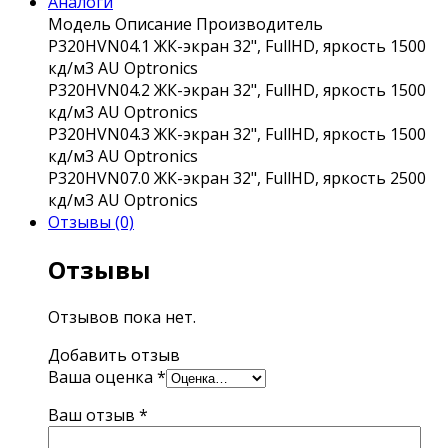
Аналоги
Модель
Описание
Производитель
P320HVN04.1
ЖК-экран 32", FullHD, яркость 1500
кд/м3
AU Optronics
P320HVN04.2
ЖК-экран 32", FullHD, яркость 1500
кд/м3
AU Optronics
P320HVN04.3
ЖК-экран 32", FullHD, яркость 1500
кд/м3
AU Optronics
P320HVN07.0
ЖК-экран 32", FullHD, яркость 2500
кд/м3
AU Optronics
Отзывы (0)
Отзывы
Отзывов пока нет.
Добавить отзыв
Ваша оценка
*
Ваш отзыв
*