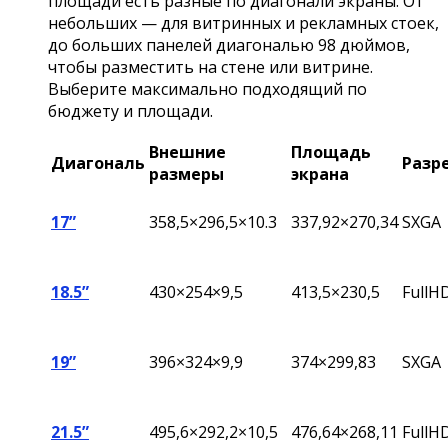
площади есть разные по диагонали экраны. От
небольших — для витринных и рекламных стоек,
до больших панелей диагональю 98 дюймов,
чтобы разместить на стене или витрине.
Выберите максимально подходящий по
бюджету и площади.
Внешние
Площадь
Диагональ
Разр
размеры
экрана
17”
358,5×296,5×10.3
337,92×270,34
SXGA
18.5”
430×254×9,5
413,5×230,5
FullH
19”
396
×324×9,9
374×299,83
SXGA
21.5”
495,6×292,2×10,5
476,64×268,11
FullH