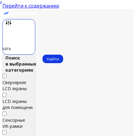
Перейти к содержанию
скать
Поиск
Найти
в выбранных
категориях
Сверхяркие
LCD экраны
LCD экраны
для помещений
Сенсорные
ИК‑рамки