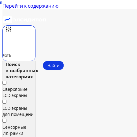
Перейти к содержанию
скать
Поиск
Найти
в выбранных
категориях
Сверхяркие
LCD экраны
LCD экраны
для помещений
Сенсорные
ИК‑рамки