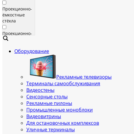
Проекционно-
ёмкостные
стёкла
Проекционно-
ёмкостные
пленки
Оборудование
Сенсорные
экраны
Яркие
Рекламные телевизоры
рекламные
Терминалы самообслуживания
телевизоры
Видеостены
для
Сенсорные столы
помещения
Рекламные пилоны
Промышленные моноблоки
Всепогодные
Видеовитрины
рекламные
Для остановочных комплексов
телевизоры
Уличные терминалы
(уличные)