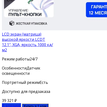
LCD экран (матрица)
высокой яркости LCDT
12.1″, XGA, яркость 1000 кд/
м2
Режим работы
24/7
Особенности
Датчик
освещенности
Портретный режим
Есть
Доступно для предзаказа
39 321
₽
В корзину
Купить в 1 клик