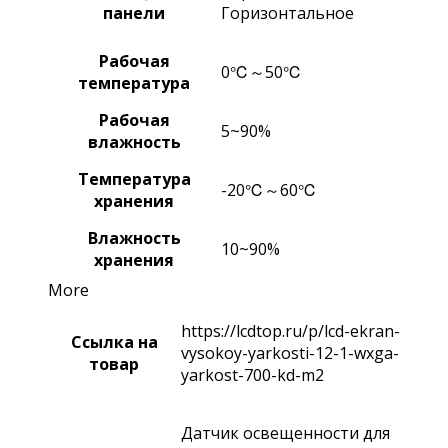
панели
Горизонтальное
Рабочая
0℃～50℃
температура
Рабочая
5~90%
влажность
Температура
-20℃～60℃
хранения
Влажность
10~90%
хранения
More
https://lcdtop.ru/p/lcd-ekran-
Ссылка на
vysokoy-yarkosti-12-1-wxga-
товар
yarkost-700-kd-m2
Датчик освещенности для