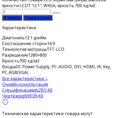
яркости LCDT 12.1″, WXGA, яркость 700 кд/м2
В корзину
Купить в 1 клик
Характеристики
Диагональ
12.1 дюйм
Соотношение сторон
16:9
Технология матрицы
TFT-LCD
Разрешение
1280×800
Яркость
700 кд/м2
Входы
DC Power Supply, PC-AUDIO, DVI, HDMI, IR, Key,
PC-RGB(VGA)
Все характеристики ↓
Онлайн консультация
Спецификация
xls
29.5 Кб
Чертёж
jpg
609.09 Кб
Технические характеристики товара могут