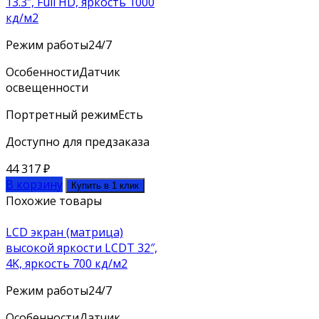
13.3″, Full HD, яркость 1000
кд/м2
Режим работы
24/7
Особенности
Датчик
освещенности
Портретный режим
Есть
Доступно для предзаказа
44 317
₽
В корзину
Купить в 1 клик
Похожие товары
LCD экран (матрица)
высокой яркости LCDT 32″,
4K, яркость 700 кд/м2
Режим работы
24/7
Особенности
Датчик