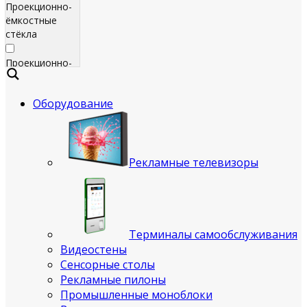
Проекционно-
ёмкостные
стёкла
Проекционно-
ёмкостные
пленки
Оборудование
Сенсорные
экраны
Яркие
Рекламные телевизоры
рекламные
телевизоры
для
помещения
Терминалы самообслуживания
Всепогодные
Видеостены
рекламные
Сенсорные столы
телевизоры
Рекламные пилоны
(уличные)
Промышленные моноблоки