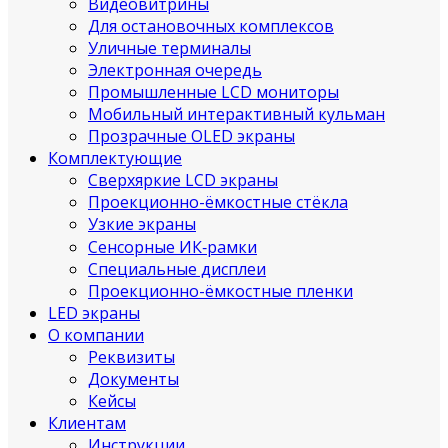
Видеовитрины
Для остановочных комплексов
Уличные терминалы
Электронная очередь
Промышленные LCD мониторы
Мобильный интерактивный кульман
Прозрачные OLED экраны
Комплектующие
Сверхяркие LCD экраны
Проекционно-ёмкостные стёкла
Узкие экраны
Сенсорные ИК‑рамки
Специальные дисплеи
Проекционно-ёмкостные пленки
LED экраны
О компании
Реквизиты
Документы
Кейсы
Клиентам
Инструкции