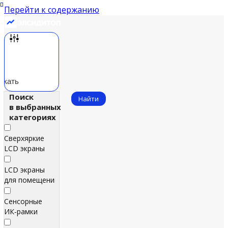
Перейти к содержанию
скать
Поиск
Найти
в выбранных
категориях
Сверхяркие
LCD экраны
LCD экраны
для помещений
Сенсорные
ИК‑рамки