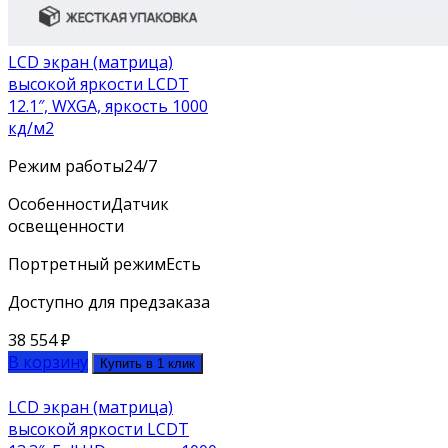
LCD экран (матрица)
высокой яркости LCDT
12.1″, WXGA, яркость 1000
кд/м2
Режим работы
24/7
Особенности
Датчик
освещенности
Портретный режим
Есть
Доступно для предзаказа
38 554
₽
В корзину
Купить в 1 клик
LCD экран (матрица)
высокой яркости LCDT