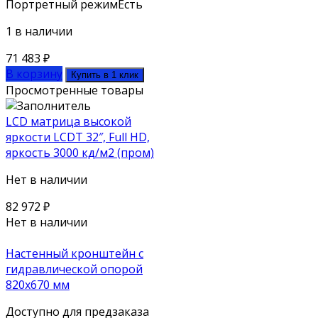
Портретный режим
Есть
1 в наличии
71 483
₽
В корзину
Купить в 1 клик
Просмотренные товары
LCD матрица высокой
яркости LCDT 32″, Full HD,
яркость 3000 кд/м2 (пром)
Нет в наличии
82 972
₽
Нет в наличии
Настенный кронштейн с
гидравлической опорой
820х670 мм
Доступно для предзаказа