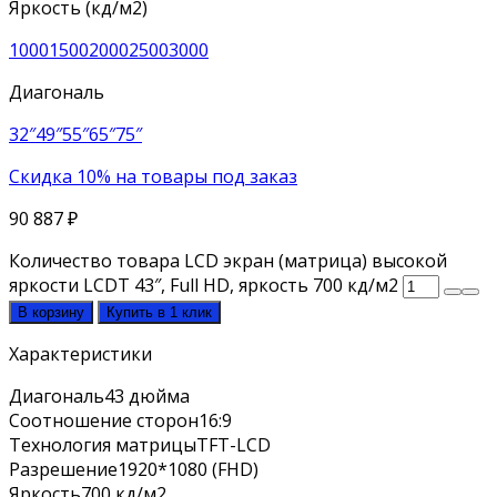
Яркость (кд/м2)
1000
1500
2000
2500
3000
Диагональ
32″
49″
55″
65″
75″
Скидка 10% на товары под заказ
90 887
₽
Количество товара LCD экран (матрица) высокой
яркости LCDT 43″, Full HD, яркость 700 кд/м2
В корзину
Купить в 1 клик
Характеристики
Диагональ
43 дюйма
Соотношение сторон
16:9
Технология матрицы
TFT-LCD
Разрешение
1920*1080 (FHD)
Яркость
700 кд/м2