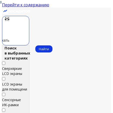
Перейти к содержанию
скать
Поиск
Найти
в выбранных
категориях
Сверхяркие
LCD экраны
LCD экраны
для помещений
Сенсорные
ИК‑рамки