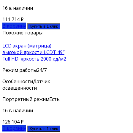
16 в наличии
111 714
₽
В корзину
Купить в 1 клик
Похожие товары
LCD экран (матрица)
высокой яркости LCDT 49″,
Full HD, яркость 2000 кд/м2
Режим работы
24/7
Особенности
Датчик
освещенности
Портретный режим
Есть
16 в наличии
126 104
₽
В корзину
Купить в 1 клик