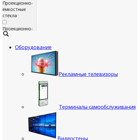
Проекционно-
ёмкостные
стёкла
Проекционно-
ёмкостные
пленки
Оборудование
Сенсорные
экраны
Яркие
Рекламные телевизоры
рекламные
телевизоры
для
помещения
Терминалы самообслуживания
Всепогодные
рекламные
телевизоры
(уличные)
Видеостены