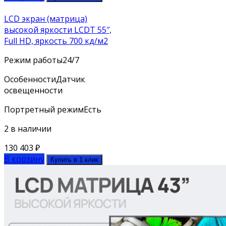
LCD экран (матрица)
высокой яркости LCDT 55″,
Full HD, яркость 700 кд/м2
Режим работы
24/7
Особенности
Датчик
освещенности
Портретный режим
Есть
2 в наличии
130 403
₽
В корзину
Купить в 1 клик