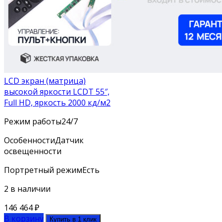
LCD экран (матрица)
высокой яркости LCDT 55″,
Full HD, яркость 2000 кд/м2
Режим работы
24/7
Особенности
Датчик
освещенности
Портретный режим
Есть
2 в наличии
146 464
₽
В корзину
Купить в 1 клик