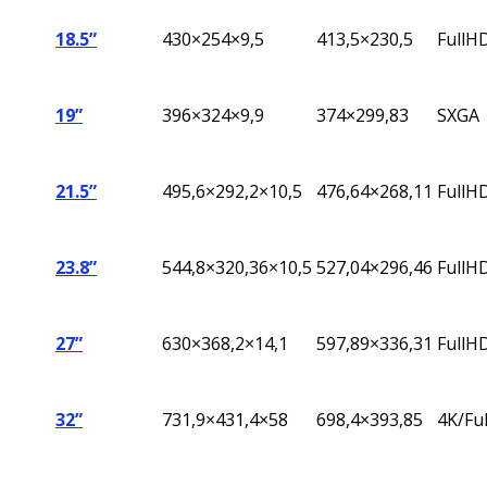
18.5”
430×254×9,5
413,5×230,5
FullH
19”
396
×324×9,9
374×299,83
SXGA
21.5”
495,6×292,2×10,5
476,64×268,11
FullH
23.8”
544,8
×320,36×10,5
527,04
×296,46
FullH
27”
630×368,2×14,1
597,89×336,31
FullH
32”
731,9×431,4×58
698,4×393,85
4K/Fu