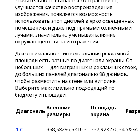
значительно повышается контрастность,
улучшается качество воспроизведения
изображения, появляется возможность
использовать этот дисплей в ярко освещенных
помещениях и даже под прямыми солнечными
лучами, значительно уменьшая влияние
окружающего света и отражения.
Для оптимального использования рекламной
площади есть разные по диагонали экраны. От
небольших — для витринных и рекламных стоек,
до больших панелей диагональю 98 дюймов,
чтобы разместить на стене или витрине.
Выберите максимально подходящий по
бюджету и площади.
Внешние
Площадь
Диагональ
Разр
размеры
экрана
17”
358,5×296,5×10.3
337,92×270,34
SXGA