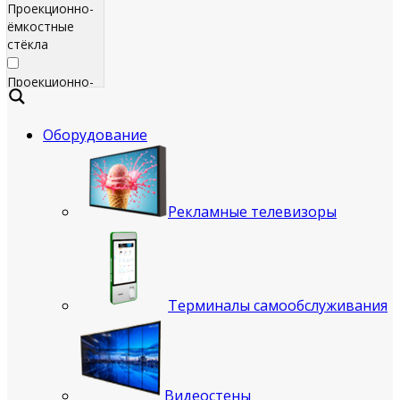
Проекционно-
ёмкостные
стёкла
Проекционно-
ёмкостные
пленки
Оборудование
Сенсорные
экраны
Яркие
Рекламные телевизоры
рекламные
телевизоры
для
помещения
Терминалы самообслуживания
Всепогодные
рекламные
телевизоры
(уличные)
Видеостены