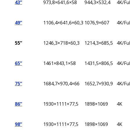
43”
973,8×641,6×58
944,3×532,4
4K/Fu
49”
1106,4×641,6×60,3
1076,9×607
4K/Fu
55”
1246,3×718×60,3
1214,3×685,5
4K/Fu
65”
1461×843,1×58
1431,5×806,5
4K/Fu
75”
1684,7×970,4×66
1652,7×930,9
4K/Fu
86”
1930×1111×77,5
1898×1069
4K
98”
1930×1111×77,5
1898×1069
4K