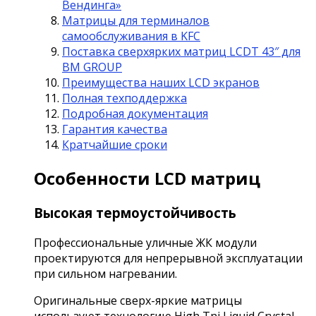
Вендинга»
Матрицы для терминалов
самообслуживания в KFC
Поставка сверхярких матриц LCDT 43″ для
BM GROUP
Преимущества наших LCD экранов
Полная техподдержка
Подробная документация
Гарантия качества
Кратчайшие сроки
Особенности LCD матриц
Высокая термоустойчивость
Профессиональные уличные ЖК модули
проектируются для непрерывной эксплуатации
при сильном нагревании.
Оригинальные сверх-яркие матрицы
используют технологию High Tni Liquid Crystal,