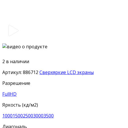
2 в наличии
Артикул:
886712
Сверхяркие LCD экраны
Разрешение
FullHD
Яркость (кд/м2)
1000
1500
2500
3000
3500
Диагональ