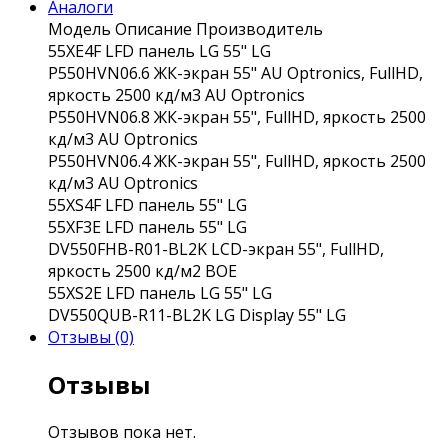
Аналоги
Модель
Описание
Производитель
55XE4F
LFD панель LG 55"
LG
P550HVN06.6
ЖК-экран 55" AU Optronics, FullHD,
яркость 2500 кд/м3
AU Optronics
P550HVN06.8
ЖК-экран 55", FullHD, яркость 2500
кд/м3
AU Optronics
P550HVN06.4
ЖК-экран 55", FullHD, яркость 2500
кд/м3
AU Optronics
55XS4F
LFD панель 55"
LG
55XF3E
LFD панель 55"
LG
DV550FHB-R01-BL2K
LCD-экран 55", FullHD,
яркость 2500 кд/м2
BOE
55XS2E
LFD панель LG 55"
LG
DV550QUB-R11-BL2K
LG Display 55"
LG
Отзывы (0)
Отзывы
Отзывов пока нет.