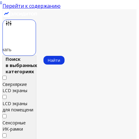
Перейти к содержанию
скать
Поиск
Найти
в выбранных
категориях
Сверхяркие
LCD экраны
LCD экраны
для помещений
Сенсорные
ИК‑рамки