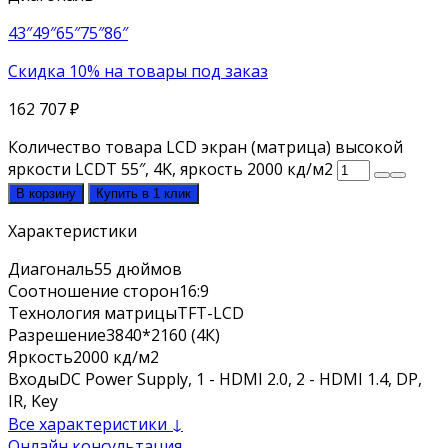
43″
49″
65″
75″
86″
Скидка 10% на товары под заказ
162 707
₽
Количество товара LCD экран (матрица) высокой
яркости LCDT 55″, 4K, яркость 2000 кд/м2
В корзину
Купить в 1 клик
Характеристики
Диагональ
55 дюймов
Соотношение сторон
16:9
Технология матрицы
TFT-LCD
Разрешение
3840*2160 (4К)
Яркость
2000 кд/м2
Входы
DC Power Supply, 1 - HDMI 2.0, 2 - HDMI 1.4, DP,
IR, Key
Все характеристики ↓
Онлайн консультация