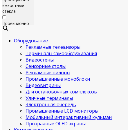
ёмкостные
стёкла
Проекционно-
ёмкостные
пленки
Оборудование
Рекламные телевизоры
Сенсорные
экраны
Терминалы самообслуживания
Видеостены
Яркие
Сенсорные столы
рекламные
Рекламные пилоны
телевизоры
Промышленные моноблоки
для
Видеовитрины
помещения
Для остановочных комплексов
Уличные терминалы
Всепогодные
Электронная очередь
рекламные
Промышленные LCD мониторы
телевизоры
Мобильный интерактивный кульман
(уличные)
Прозрачные OLED экраны