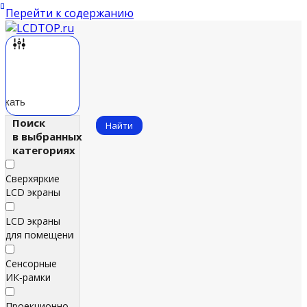
Перейти к содержанию
скать
Поиск
Найти
в выбранных
категориях
Сверхяркие
LCD экраны
LCD экраны
для помещений
Сенсорные
ИК‑рамки
Проекционно-