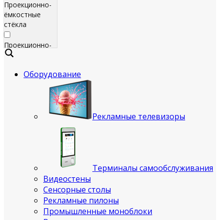
Проекционно-
ёмкостные
стёкла
Проекционно-
ёмкостные
пленки
Оборудование
Сенсорные
экраны
Яркие
Рекламные телевизоры
рекламные
телевизоры
для
помещения
Терминалы самообслуживания
Всепогодные
Видеостены
рекламные
Сенсорные столы
телевизоры
Рекламные пилоны
(уличные)
Промышленные моноблоки