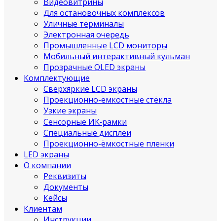
Видеовитрины
Для остановочных комплексов
Уличные терминалы
Электронная очередь
Промышленные LCD мониторы
Мобильный интерактивный кульман
Прозрачные OLED экраны
Комплектующие
Сверхяркие LCD экраны
Проекционно-ёмкостные стёкла
Узкие экраны
Сенсорные ИК‑рамки
Специальные дисплеи
Проекционно-ёмкостные пленки
LED экраны
О компании
Реквизиты
Документы
Кейсы
Клиентам
Инструкции