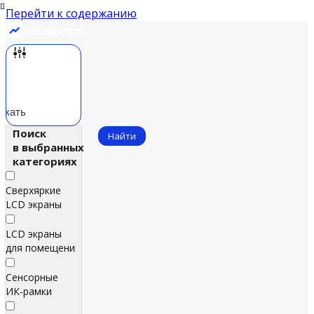
Перейти к содержанию
скать
Поиск
Найти
в выбранных
категориях
Сверхяркие
LCD экраны
LCD экраны
для помещений
Сенсорные
ИК‑рамки