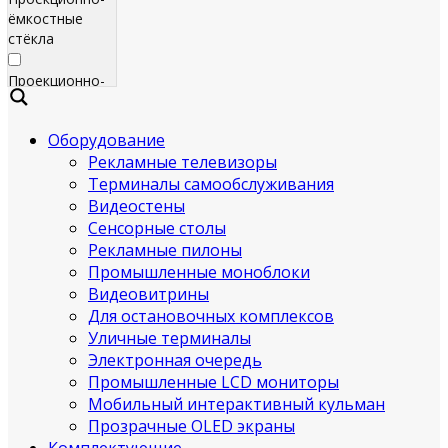
ёмкостные
стёкла
Проекционно-
ёмкостные
пленки
Оборудование
Рекламные телевизоры
Сенсорные
экраны
Терминалы самообслуживания
Видеостены
Яркие
Сенсорные столы
рекламные
Рекламные пилоны
телевизоры
Промышленные моноблоки
для
Видеовитрины
помещения
Для остановочных комплексов
Уличные терминалы
Всепогодные
Электронная очередь
рекламные
Промышленные LCD мониторы
телевизоры
Мобильный интерактивный кульман
(уличные)
Прозрачные OLED экраны