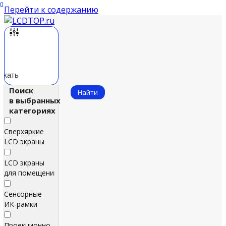
Перейти к содержанию
скать
Поиск
Найти
в выбранных
категориях
Сверхяркие
LCD экраны
LCD экраны
для помещений
Сенсорные
ИК‑рамки
Проекционно-