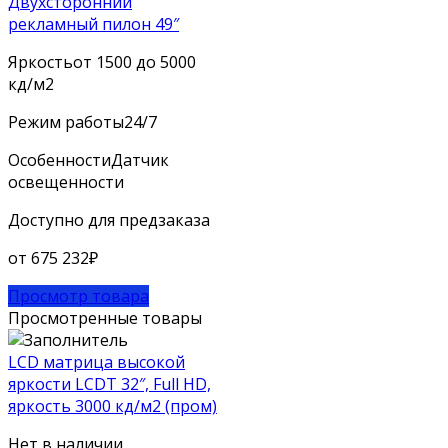
Двухсторонний
рекламный пилон 49″
Яркость
от 1500 до 5000
кд/м2
Режим работы
24/7
Особенности
Датчик
освещенности
Доступно для предзаказа
от
675 232
₽
Просмотр товара
Просмотренные товары
LCD матрица высокой
яркости LCDT 32″, Full HD,
яркость 3000 кд/м2 (пром)
Нет в наличии