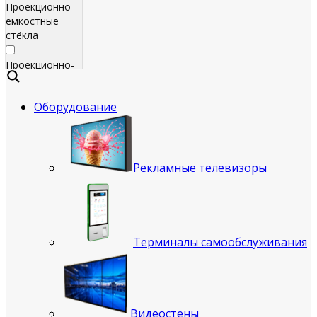
Проекционно-
ёмкостные
стёкла
Проекционно-
ёмкостные
пленки
Оборудование
Сенсорные
экраны
Яркие
Рекламные телевизоры
рекламные
телевизоры
для
помещения
Терминалы самообслуживания
Всепогодные
рекламные
телевизоры
(уличные)
Видеостены