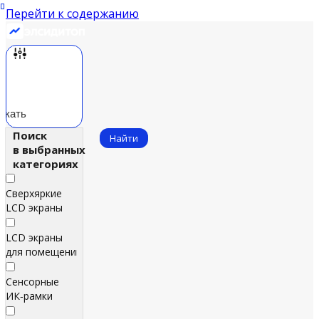
Перейти к содержанию
скать
Поиск
Найти
в выбранных
категориях
Сверхяркие
LCD экраны
LCD экраны
для помещений
Сенсорные
ИК‑рамки