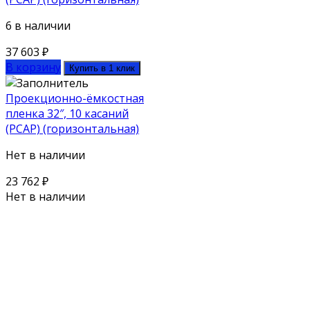
6 в наличии
37 603
₽
В корзину
Купить в 1 клик
Проекционно-ёмкостная
пленка 32″, 10 касаний
(PCAP) (горизонтальная)
Нет в наличии
23 762
₽
Нет в наличии
Поможем выбрать оборудование
под ваш бюджет
Для наших клиентов мы предлагаем как серийное
оборудование из каталога, так и нестандартную