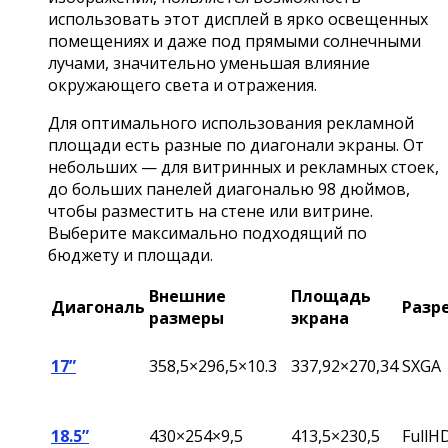
использовать этот дисплей в ярко освещенных
помещениях и даже под прямыми солнечными
лучами, значительно уменьшая влияние
окружающего света и отражения.
Для оптимального использования рекламной
площади есть разные по диагонали экраны. От
небольших — для витринных и рекламных стоек,
до больших панелей диагональю 98 дюймов,
чтобы разместить на стене или витрине.
Выберите максимально подходящий по
бюджету и площади.
Внешние
Площадь
Диагональ
Разр
размеры
экрана
17”
358,5×296,5×10.3
337,92×270,34
SXGA
18.5”
430×254×9,5
413,5×230,5
FullH