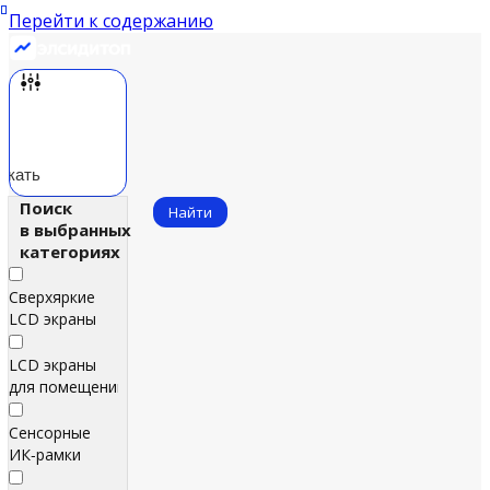
Перейти к содержанию
скать
Поиск
Найти
в выбранных
категориях
Сверхяркие
LCD экраны
LCD экраны
для помещений
Сенсорные
ИК‑рамки