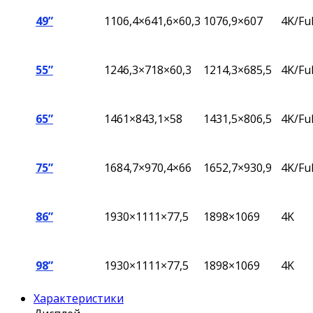
49”
1106,4×641,6×60,3
1076,9×607
4K/Fu
55”
1246,3×718×60,3
1214,3×685,5
4K/Fu
65”
1461×843,1×58
1431,5×806,5
4K/Fu
75”
1684,7×970,4×66
1652,7×930,9
4K/Fu
86”
1930×1111×77,5
1898×1069
4K
98”
1930×1111×77,5
1898×1069
4K
Характеристики