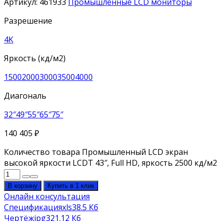
Артикул:
461933
Промышленные LCD мониторы
Разрешение
4K
Яркость (кд/м2)
1500
2000
3000
3500
4000
Диагональ
32″
49″
55″
65″
75″
140 405
₽
Количество товара Промышленный LCD экран
высокой яркости LCDT 43″, Full HD, яркость 2500 кд/м2
В корзину
Купить в 1 клик
Онлайн консультация
Спецификация
xls
38.5 Кб
Чертёж
jpg
321.12 Кб