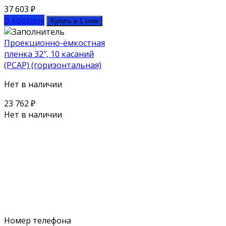
37 603
₽
В корзину
Купить в 1 клик
Проекционно-ёмкостная
пленка 32″, 10 касаний
(PCAP) (горизонтальная)
Нет в наличии
23 762
₽
Нет в наличии
Поможем выбрать оборудование
под ваш бюджет
Для наших клиентов мы предлагаем как серийное
оборудование из каталога, так и нестандартную
технику
Номер телефона