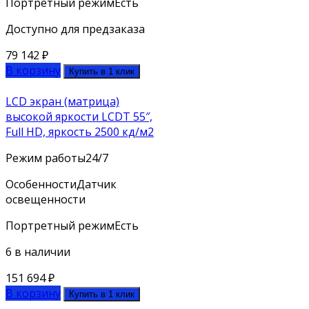
Портретный режим
Есть
Доступно для предзаказа
79 142
₽
В корзину
Купить в 1 клик
LCD экран (матрица)
высокой яркости LCDT 55″,
Full HD, яркость 2500 кд/м2
Режим работы
24/7
Особенности
Датчик
освещенности
Портретный режим
Есть
6 в наличии
151 694
₽
В корзину
Купить в 1 клик