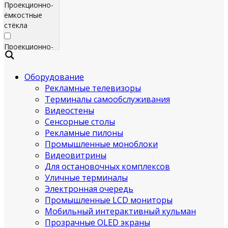
Проекционно-
ёмкостные
стёкла
Проекционно-
ёмкостные
пленки
Оборудование
Рекламные телевизоры
Сенсорные
экраны
Терминалы самообслуживания
Видеостены
Яркие
Сенсорные столы
рекламные
Рекламные пилоны
телевизоры
Промышленные моноблоки
для
Видеовитрины
помещения
Для остановочных комплексов
Уличные терминалы
Всепогодные
Электронная очередь
рекламные
Промышленные LCD мониторы
телевизоры
Мобильный интерактивный кульман
(уличные)
Прозрачные OLED экраны