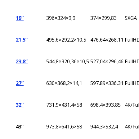
19”
396
×324×9,9
374×299,83
SXGA
21.5”
495,6×292,2×10,5
476,64×268,11
FullH
23.8”
544,8
×320,36×10,5
527,04
×296,46
FullH
27”
630×368,2×14,1
597,89×336,31
FullH
32”
731,9×431,4×58
698,4×393,85
4K/Fu
43”
973,8×641,6×58
944,3×532,4
4K/Fu