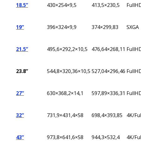
18.5”
430×254×9,5
413,5×230,5
FullH
19”
396
×324×9,9
374×299,83
SXGA
21.5”
495,6×292,2×10,5
476,64×268,11
FullH
23.8”
544,8
×320,36×10,5
527,04
×296,46
FullH
27”
630×368,2×14,1
597,89×336,31
FullH
32”
731,9×431,4×58
698,4×393,85
4K/Fu
43”
973,8×641,6×58
944,3×532,4
4K/Fu