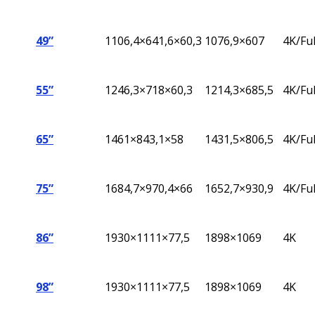
49”
1106,4×641,6×60,3
1076,9×607
4K/Fu
55”
1246,3×718×60,3
1214,3×685,5
4K/Fu
65”
1461×843,1×58
1431,5×806,5
4K/Fu
75”
1684,7×970,4×66
1652,7×930,9
4K/Fu
86”
1930×1111×77,5
1898×1069
4K
98”
1930×1111×77,5
1898×1069
4K