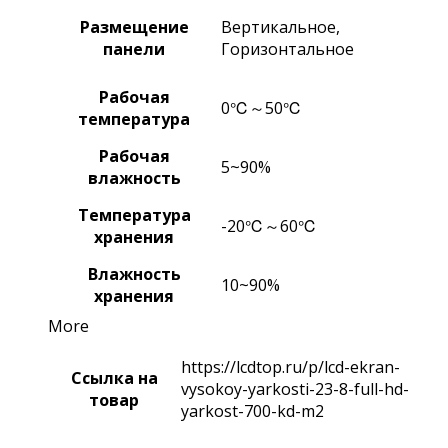
Размещение
Вертикальное,
панели
Горизонтальное
Рабочая
0℃～50℃
температура
Рабочая
5~90%
влажность
Температура
-20℃～60℃
хранения
Влажность
10~90%
хранения
More
https://lcdtop.ru/p/lcd-ekran-
Ссылка на
vysokoy-yarkosti-23-8-full-hd-
товар
yarkost-700-kd-m2