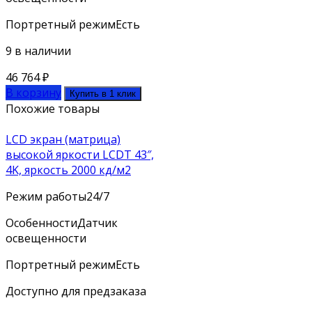
Портретный режим
Есть
9 в наличии
46 764
₽
В корзину
Купить в 1 клик
Похожие товары
LCD экран (матрица)
высокой яркости LCDT 43″,
4K, яркость 2000 кд/м2
Режим работы
24/7
Особенности
Датчик
освещенности
Портретный режим
Есть
Доступно для предзаказа