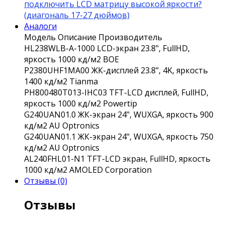
подключить LCD матрицу высокой яркости?
(диагональ 17-27 дюймов)
Аналоги
Модель
Описание
Производитель
HL238WLB-A-1000
LCD-экран 23.8", FullHD,
яркость 1000 кд/м2
BOE
P2380UHF1MA00
ЖК-дисплей 23.8", 4K, яркость
1400 кд/м2
Tianma
PH800480T013-IHC03
TFT-LCD дисплей, FullHD,
яркость 1000 кд/м2
Powertip
G240UAN01.0
ЖК-экран 24", WUXGA, яркость 900
кд/м2
AU Optronics
G240UAN01.1
ЖК-экран 24", WUXGA, яркость 750
кд/м2
AU Optronics
AL240FHL01-N1
TFT-LCD экран, FullHD, яркость
1000 кд/м2
AMOLED Corporation
Отзывы (0)
Отзывы