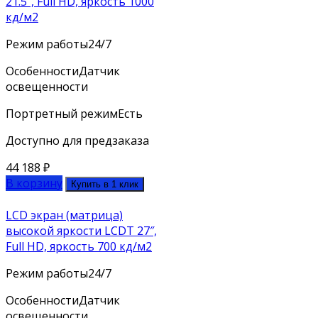
21.5″, Full HD, яркость 1000
кд/м2
Режим работы
24/7
Особенности
Датчик
освещенности
Портретный режим
Есть
Доступно для предзаказа
44 188
₽
В корзину
Купить в 1 клик
LCD экран (матрица)
высокой яркости LCDT 27″,
Full HD, яркость 700 кд/м2
Режим работы
24/7
Особенности
Датчик
освещенности