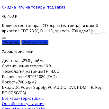
Скидка 10% на товары под заказ
46 463
₽
Количество товара LCD экран (матрица) высокой
яркости LCDT 23.8″, Full HD, яркость 700 кд/м2
В корзину
Купить в 1 клик
Характеристики
Диагональ
23.8 дюйма
Соотношение сторон
16:9
Технология матрицы
TFT-LCD
Разрешение
1920*1080 (FHD)
Яркость
700 кд/м2
Входы
DC Power Supply, PC-AUDIO, DVI, HDMI, IR, Key,
PC-RGB(VGA)
Все характеристики ↓
Онлайн консультация