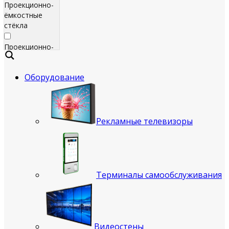
Проекционно-
ёмкостные
стёкла
Проекционно-
ёмкостные
пленки
Оборудование
Сенсорные
экраны
Яркие
Рекламные телевизоры
рекламные
телевизоры
для
помещения
Терминалы самообслуживания
Всепогодные
рекламные
телевизоры
(уличные)
Видеостены