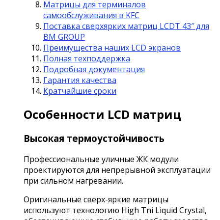
Матрицы для терминалов
самообслуживания в KFC
Поставка сверхярких матриц LCDT 43″ для
BM GROUP
Преимущества наших LCD экранов
Полная техподдержка
Подробная документация
Гарантия качества
Кратчайшие сроки
Особенности LCD матриц
Высокая термоустойчивость
Профессиональные уличные ЖК модули
проектируются для непрерывной эксплуатации
при сильном нагревании.
Оригинальные сверх-яркие матрицы
используют технологию High Tni Liquid Crystal,