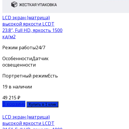
LCD экран (матрица)
высокой яркости LCDT
23.8″, Full HD, яркость 1500
кд/м2
Режим работы
24/7
Особенности
Датчик
освещенности
Портретный режим
Есть
19 в наличии
49 215
₽
В корзину
Купить в 1 клик
LCD экран (матрица)
высокой яркости LCDT