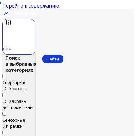
Перейти к содержанию
скать
Поиск
Найти
в выбранных
категориях
Сверхяркие
LCD экраны
LCD экраны
для помещений
Сенсорные
ИК‑рамки