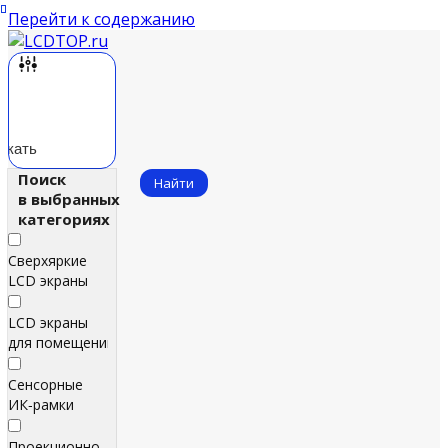
Перейти к содержанию
скать
Поиск
Найти
в выбранных
категориях
Сверхяркие
LCD экраны
LCD экраны
для помещений
Сенсорные
ИК‑рамки
Проекционно-