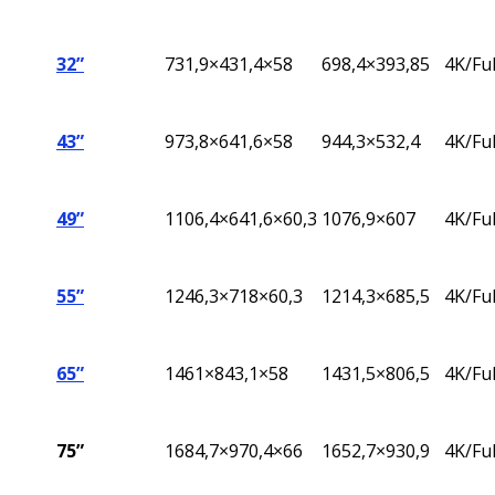
32”
731,9×431,4×58
698,4×393,85
4K/Fu
43”
973,8×641,6×58
944,3×532,4
4K/Fu
49”
1106,4×641,6×60,3
1076,9×607
4K/Fu
55”
1246,3×718×60,3
1214,3×685,5
4K/Fu
65”
1461×843,1×58
1431,5×806,5
4K/Fu
75”
1684,7×970,4×66
1652,7×930,9
4K/Fu