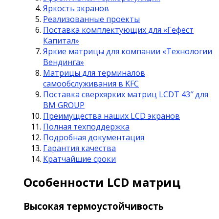
Яркость экранов
Реализованные проекты
Поставка комплектующих для «Гефест
Капитал»
Яркие матрицы для компании «Технологии
Вендинга»
Матрицы для терминалов
самообслуживания в KFC
Поставка сверхярких матриц LCDT 43″ для
BM GROUP
Преимущества наших LCD экранов
Полная техподдержка
Подробная документация
Гарантия качества
Кратчайшие сроки
Особенности LCD матриц
Высокая термоустойчивость