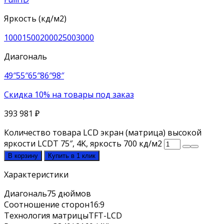
Яркость (кд/м2)
1000
1500
2000
2500
3000
Диагональ
49″
55″
65″
86″
98″
Скидка 10% на товары под заказ
393 981
₽
Количество товара LCD экран (матрица) высокой
яркости LCDT 75″, 4K, яркость 700 кд/м2
В корзину
Купить в 1 клик
Характеристики
Диагональ
75 дюймов
Соотношение сторон
16:9
Технология матрицы
TFT-LCD