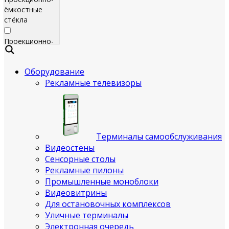
ёмкостные
стёкла
Проекционно-
ёмкостные
пленки
Оборудование
Рекламные телевизоры
Сенсорные
экраны
Яркие
рекламные
телевизоры
Терминалы самообслуживания
для
Видеостены
помещения
Сенсорные столы
Рекламные пилоны
Всепогодные
Промышленные моноблоки
рекламные
Видеовитрины
телевизоры
Для остановочных комплексов
(уличные)
Уличные терминалы
Электронная очередь