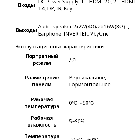
DC Power Supply, 1 – HDMI 2.0, 2 – HDMI
Входы
1.4, DP, IR, Key
Audio speaker 2x2W(4Ω)/2×1.6W(8Ω）,
Выходы
Earphone, INVERTER, VbyOne
Эксплуатационные характеристики
Портретный
Да
режим
Размещение
Вертикальное,
панели
Горизонтальное
Рабочая
0℃～50℃
температура
Рабочая
5~90%
влажность
Температура
-20℃～60℃