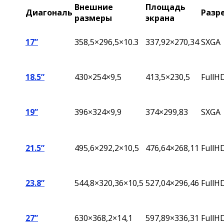
Внешние
Площадь
Диагональ
Разр
размеры
экрана
17”
358,5×296,5×10.3
337,92×270,34
SXGA
18.5”
430×254×9,5
413,5×230,5
FullH
19”
396
×324×9,9
374×299,83
SXGA
21.5”
495,6×292,2×10,5
476,64×268,11
FullH
23.8”
544,8
×320,36×10,5
527,04
×296,46
FullH
27”
630×368,2×14,1
597,89×336,31
FullH