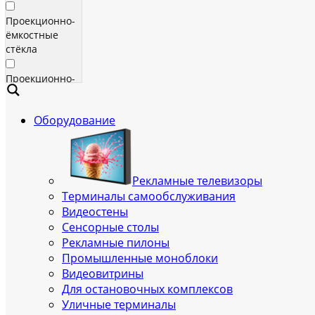
Проекционно-
ёмкостные
стёкла
Проекционно-
ёмкостные
пленки
Оборудование
Сенсорные
экраны
Яркие
Рекламные телевизоры
рекламные
Терминалы самообслуживания
телевизоры
Видеостены
для
Сенсорные столы
помещения
Рекламные пилоны
Промышленные моноблоки
Всепогодные
Видеовитрины
рекламные
Для остановочных комплексов
телевизоры
Уличные терминалы
(уличные)