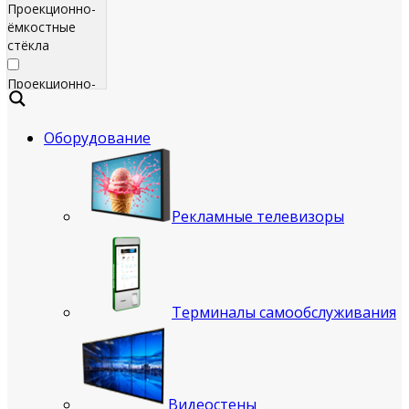
Проекционно-
ёмкостные
стёкла
Проекционно-
ёмкостные
пленки
Оборудование
Сенсорные
экраны
Яркие
Рекламные телевизоры
рекламные
телевизоры
для
помещения
Терминалы самообслуживания
Всепогодные
рекламные
телевизоры
(уличные)
Видеостены