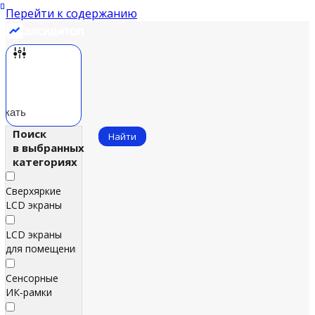
Перейти к содержанию
скать
Поиск
Найти
в выбранных
категориях
Сверхяркие
LCD экраны
LCD экраны
для помещений
Сенсорные
ИК‑рамки