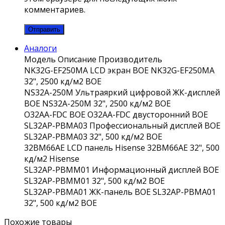
комментариев.
Аналоги
Модель
Описание
Производитель
NK32G-EF250MA
LCD экран BOE NK32G-EF250MA
32", 2500 кд/м2
BOE
NS32A-250M
Ультраяркий цифровой ЖК-дисплей
BOE NS32A-250M 32", 2500 кд/м2
BOE
O32AA-FDC
BOE O32AA-FDC двусторонний
BOE
SL32AP-PBMA03
Профессиональный дисплей BOE
SL32AP-PBMA03 32", 500 кд/м2
BOE
32BM66AE
LCD панель Hisense 32BM66AE 32", 500
кд/м2
Hisense
SL32AP-PBMM01
Информационный дисплей BOE
SL32AP-PBMM01 32", 500 кд/м2
BOE
SL32AP-PBMA01
ЖК-панель BOE SL32AP-PBMA01
32", 500 кд/м2
BOE
Похожие товары