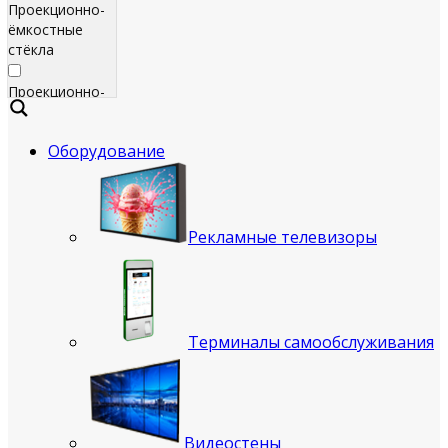
Проекционно-
ёмкостные
стёкла
Проекционно-
ёмкостные
пленки
Оборудование
Сенсорные
экраны
Яркие
Рекламные телевизоры
рекламные
телевизоры
для
помещения
Терминалы самообслуживания
Всепогодные
рекламные
телевизоры
(уличные)
Видеостены