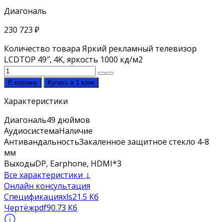
Диагональ
230 723
₽
Количество товара Яркий рекламный телевизор
LCDTOP 49″, 4K, яркость 1000 кд/м2
В корзину
Купить в 1 клик
Характеристики
Диагональ
49 дюймов
Аудиосистема
Наличие
Антивандальность
Закаленное защитное стекло 4-8
мм
Выходы
DP, Earphone, HDMI*3
Все характеристики ↓
Онлайн консультация
Спецификация
xls
21.5 Кб
Чертёж
pdf
90.73 Кб