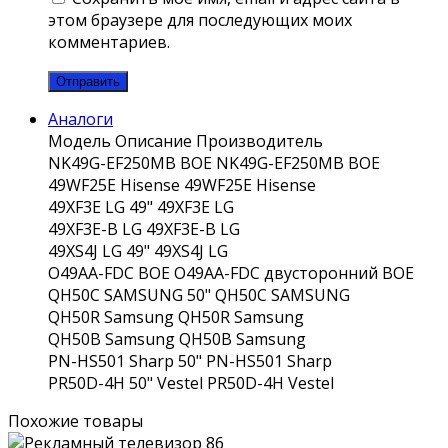
этом браузере для последующих моих
комментариев.
Аналоги
Модель
Описание
Производитель
NK49G-EF250MB
BOE NK49G-EF250MB
BOE
49WF25E
Hisense 49WF25E
Hisense
49XF3E
LG 49" 49XF3E
LG
49XF3E-B
LG 49XF3E-B
LG
49XS4J
LG 49" 49XS4J
LG
O49AA-FDC
BOE O49AA-FDC двусторонний
BOE
QH50C
SAMSUNG 50" QH50C
SAMSUNG
QH50R
Samsung QH50R
Samsung
QH50B
Samsung QH50B
Samsung
PN-HS501
Sharp 50" PN-HS501
Sharp
PR50D-4H
50" Vestel PR50D-4H
Vestel
Похожие товары