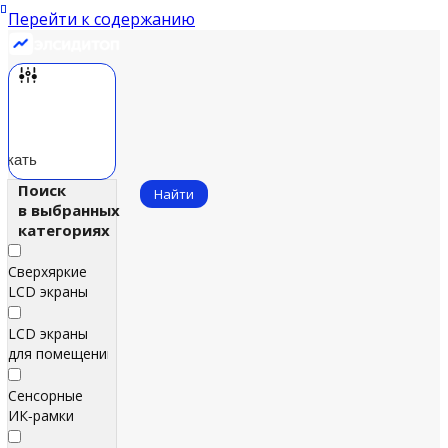
Перейти к содержанию
скать
Поиск
Найти
в выбранных
категориях
Сверхяркие
LCD экраны
LCD экраны
для помещений
Сенсорные
ИК‑рамки