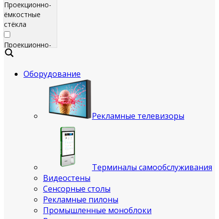
Проекционно-
ёмкостные
стёкла
Проекционно-
ёмкостные
пленки
Оборудование
Сенсорные
экраны
Яркие
Рекламные телевизоры
рекламные
телевизоры
для
помещения
Терминалы самообслуживания
Всепогодные
Видеостены
рекламные
Сенсорные столы
телевизоры
Рекламные пилоны
(уличные)
Промышленные моноблоки