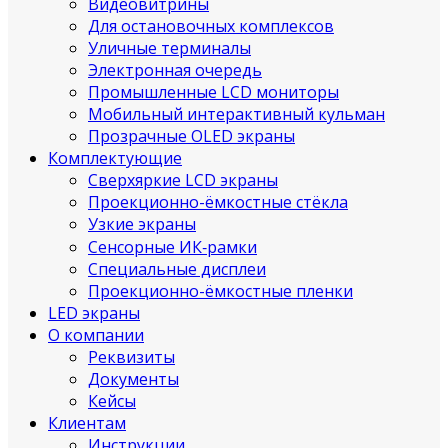
Видеовитрины
Для остановочных комплексов
Уличные терминалы
Электронная очередь
Промышленные LCD мониторы
Мобильный интерактивный кульман
Прозрачные OLED экраны
Комплектующие
Сверхяркие LCD экраны
Проекционно-ёмкостные стёкла
Узкие экраны
Сенсорные ИК‑рамки
Специальные дисплеи
Проекционно-ёмкостные пленки
LED экраны
О компании
Реквизиты
Документы
Кейсы
Клиентам
Инструкции