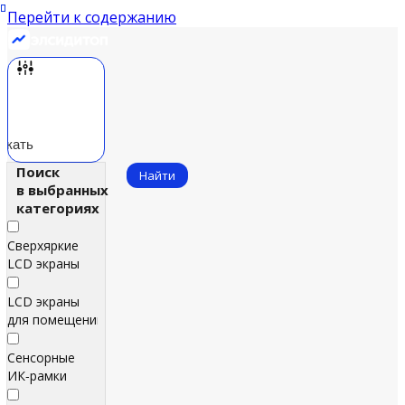
Перейти к содержанию
скать
Поиск
Найти
в выбранных
категориях
Сверхяркие
LCD экраны
LCD экраны
для помещений
Сенсорные
ИК‑рамки