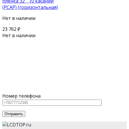
пленка 32″, 10 касаний
(PCAP) (горизонтальная)
Нет в наличии
23 762
₽
Нет в наличии
Поможем выбрать оборудование
под ваш бюджет
Для наших клиентов мы предлагаем как серийное
оборудование из каталога, так и нестандартную
технику
Номер телефона