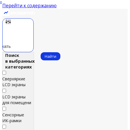
Перейти к содержанию
скать
Поиск
Найти
в выбранных
категориях
Сверхяркие
LCD экраны
LCD экраны
для помещений
Сенсорные
ИК‑рамки