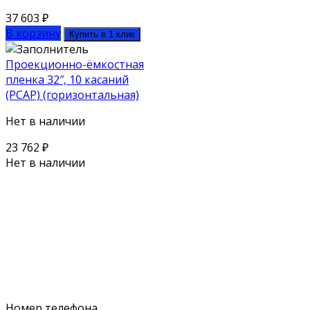
37 603
₽
В корзину
Купить в 1 клик
Проекционно-ёмкостная
пленка 32″, 10 касаний
(PCAP) (горизонтальная)
Нет в наличии
23 762
₽
Нет в наличии
Поможем выбрать оборудование
под ваш бюджет
Для наших клиентов мы предлагаем как серийное
оборудование из каталога, так и нестандартную
технику
Номер телефона