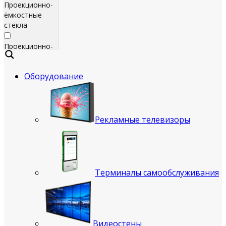
Проекционно-
ёмкостные
стёкла
Проекционно-
ёмкостные
пленки
Оборудование
Сенсорные
экраны
Яркие
Рекламные телевизоры
рекламные
телевизоры
для
помещения
Терминалы самообслуживания
Всепогодные
рекламные
телевизоры
(уличные)
Видеостены