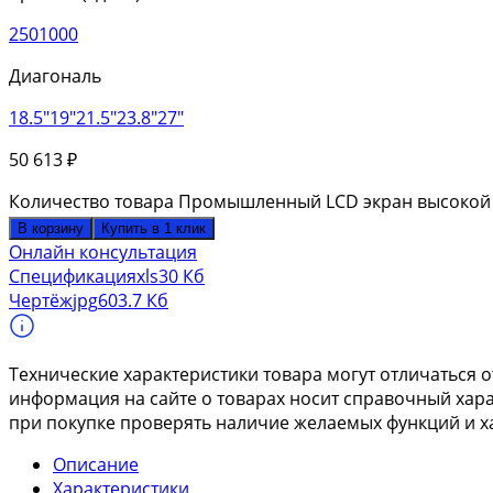
250
1000
Диагональ
18.5″
19″
21.5"
23.8"
27"
50 613
₽
Количество товара Промышленный LCD экран высокой яр
В корзину
Купить в 1 клик
Онлайн консультация
Спецификация
xls
30 Кб
Чертёж
jpg
603.7 Кб
Технические характеристики товара могут отличаться о
информация на сайте о товарах носит справочный харак
при покупке проверять наличие желаемых функций и х
Описание
Характеристики