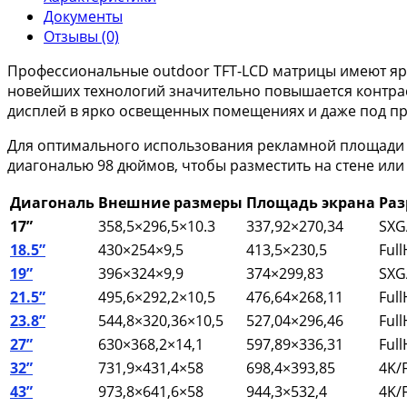
Документы
Отзывы (0)
Профессиональные outdoor TFT-LCD матрицы имеют ярк
новейших технологий значительно повышается контрас
дисплей в ярко освещенных помещениях и даже под п
Для оптимального использования рекламной площади е
диагональю 98 дюймов, чтобы разместить на стене ил
Диагональ
Внешние размеры
Площадь экрана
Ра
17”
358,5×296,5×10.3
337,92×270,34
SXG
18.5”
430×254×9,5
413,5×230,5
Ful
19”
396
×324×9,9
374×299,83
SXG
21.5”
495,6×292,2×10,5
476,64×268,11
Ful
23.8”
544,8
×320,36×10,5
527,04
×296,46
Ful
27”
630×368,2×14,1
597,89×336,31
Ful
32”
731,9×431,4×58
698,4×393,85
4K/
43”
973,8×641,6×58
944,3×532,4
4K/