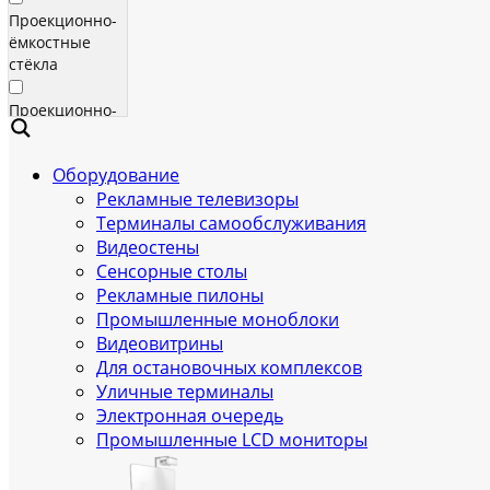
Проекционно-
ёмкостные
стёкла
Проекционно-
ёмкостные
пленки
Оборудование
Рекламные телевизоры
Сенсорные
экраны
Терминалы самообслуживания
Видеостены
Яркие
Сенсорные столы
рекламные
Рекламные пилоны
телевизоры
Промышленные моноблоки
для
Видеовитрины
помещения
Для остановочных комплексов
Уличные терминалы
Всепогодные
Электронная очередь
рекламные
Промышленные LCD мониторы
телевизоры
(уличные)