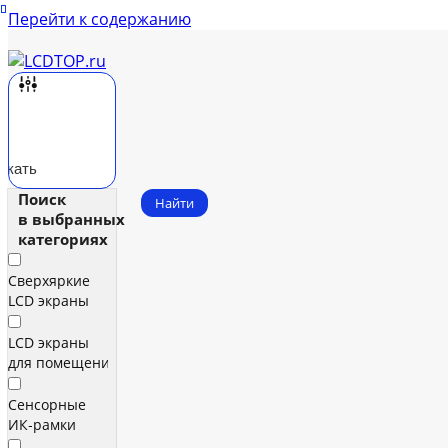
Перейти к содержанию
скать
Поиск
Найти
в выбранных
категориях
Сверхяркие
LCD экраны
LCD экраны
для помещений
Сенсорные
ИК‑рамки