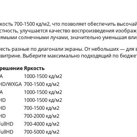
ость 700-1500 кд/м2, что позволяет обеспечить высоч
тность, улучшается качество воспроизведения изображе
рямыми солнечными лучами, значительно уменьшая вли
сть разные по диагонали экраны. От небольших — для 
и витрине. Выберите максимально подходящий по бюдже
зрешение
Яркость
A
1000-1500 кд/м2
lHD/WXGA
700-1500 кд/м2
A
1000-1500 кд/м2
lHD
1000-1500 кд/м2
lHD
700-1500 кд/м2
lHD
700-2000 кд/м2
FullHD
700-4000 кд/м2
FullHD
700-5000 кд/м2