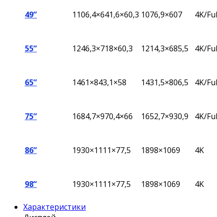
49”
1106,4×641,6×60,3
1076,9×607
4K/Fu
55”
1246,3×718×60,3
1214,3×685,5
4K/Fu
65”
1461×843,1×58
1431,5×806,5
4K/Fu
75”
1684,7×970,4×66
1652,7×930,9
4K/Fu
86”
1930×1111×77,5
1898×1069
4K
98”
1930×1111×77,5
1898×1069
4K
Характеристики