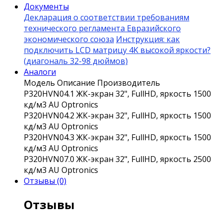
Документы
Декларация о соответствии требованиям
технического регламента Евразийского
экономического союза
Инструкция: как
подключить LCD матрицу 4K высокой яркости?
(диагональ 32-98 дюймов)
Аналоги
Модель
Описание
Производитель
P320HVN04.1
ЖК-экран 32", FullHD, яркость 1500
кд/м3
AU Optronics
P320HVN04.2
ЖК-экран 32", FullHD, яркость 1500
кд/м3
AU Optronics
P320HVN04.3
ЖК-экран 32", FullHD, яркость 1500
кд/м3
AU Optronics
P320HVN07.0
ЖК-экран 32", FullHD, яркость 2500
кд/м3
AU Optronics
Отзывы (0)
Отзывы