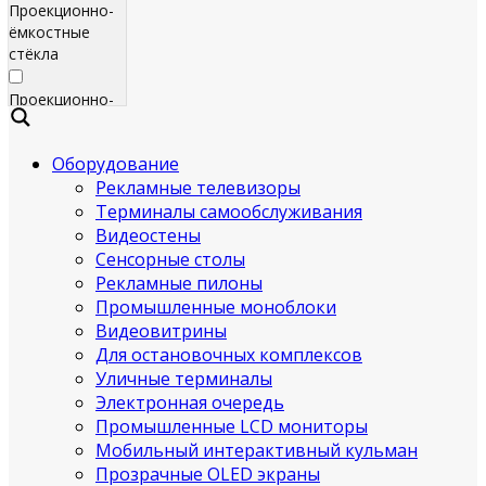
Проекционно-
ёмкостные
стёкла
Проекционно-
ёмкостные
пленки
Оборудование
Рекламные телевизоры
Сенсорные
экраны
Терминалы самообслуживания
Видеостены
Яркие
Сенсорные столы
рекламные
Рекламные пилоны
телевизоры
Промышленные моноблоки
для
Видеовитрины
помещения
Для остановочных комплексов
Уличные терминалы
Всепогодные
Электронная очередь
рекламные
Промышленные LCD мониторы
телевизоры
Мобильный интерактивный кульман
(уличные)
Прозрачные OLED экраны