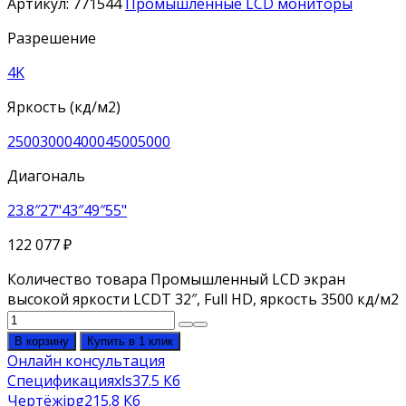
Артикул:
771544
Промышленные LCD мониторы
Разрешение
4K
Яркость (кд/м2)
2500
3000
4000
4500
5000
Диагональ
23.8″
27"
43″
49″
55"
122 077
₽
Количество товара Промышленный LCD экран
высокой яркости LCDT 32″, Full HD, яркость 3500 кд/м2
В корзину
Купить в 1 клик
Онлайн консультация
Спецификация
xls
37.5 Кб
Чертёж
jpg
215.8 Кб