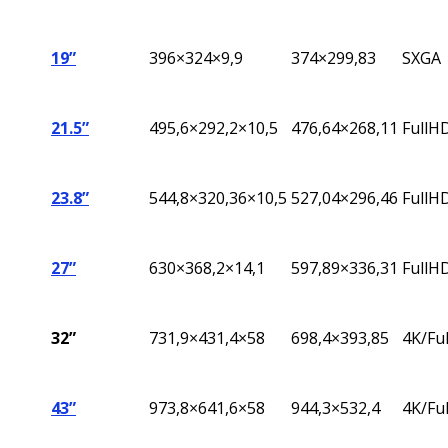
19”
396
×324×9,9
374×299,83
SXGA
21.5”
495,6×292,2×10,5
476,64×268,11
FullH
23.8”
544,8
×320,36×10,5
527,04
×296,46
FullH
27”
630×368,2×14,1
597,89×336,31
FullH
32”
731,9×431,4×58
698,4×393,85
4K/Fu
43”
973,8×641,6×58
944,3×532,4
4K/Fu