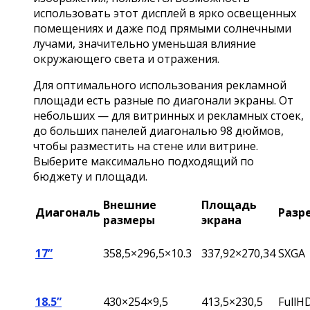
использовать этот дисплей в ярко освещенных
помещениях и даже под прямыми солнечными
лучами, значительно уменьшая влияние
окружающего света и отражения.
Для оптимального использования рекламной
площади есть разные по диагонали экраны. От
небольших — для витринных и рекламных стоек,
до больших панелей диагональю 98 дюймов,
чтобы разместить на стене или витрине.
Выберите максимально подходящий по
бюджету и площади.
Внешние
Площадь
Диагональ
Разр
размеры
экрана
17”
358,5×296,5×10.3
337,92×270,34
SXGA
18.5”
430×254×9,5
413,5×230,5
FullH