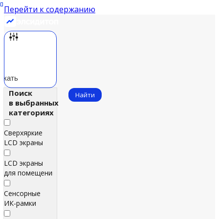
Перейти к содержанию
скать
Поиск
Найти
в выбранных
категориях
Сверхяркие
LCD экраны
LCD экраны
для помещений
Сенсорные
ИК‑рамки