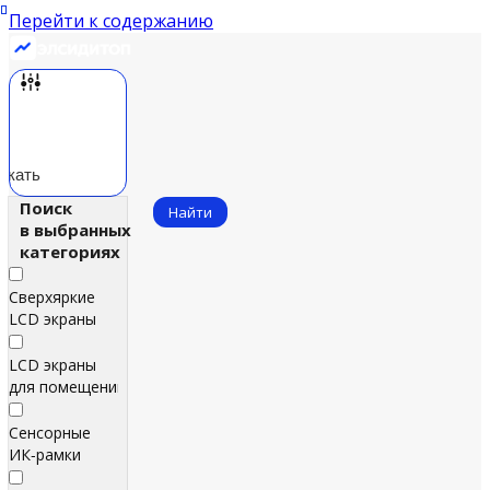
Перейти к содержанию
скать
Поиск
Найти
в выбранных
категориях
Сверхяркие
LCD экраны
LCD экраны
для помещений
Сенсорные
ИК‑рамки