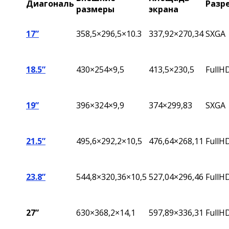
Диагональ
Разр
размеры
экрана
17”
358,5×296,5×10.3
337,92×270,34
SXGA
18.5”
430×254×9,5
413,5×230,5
FullH
19”
396
×324×9,9
374×299,83
SXGA
21.5”
495,6×292,2×10,5
476,64×268,11
FullH
23.8”
544,8
×320,36×10,5
527,04
×296,46
FullH
27”
630×368,2×14,1
597,89×336,31
FullH