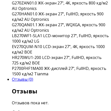
G270ZAN01.0
ЖК-экран 27", 4K, яркость 800 кд/м2
AU Optronics
G270HAN01.0
ЖК-экран 27", FullHD, яркость 900
кд/м2
AU Optronics
G270QAN01.1
ЖК-экран 27", WQXGA, яркость 900
кд/м2
AU Optronics
LB270WF1-SLA1
LCD-монитор 27", FullHD, яркость
1000 кд/м2
LG
EV270QUM-N10
LCD-экран 27", 4K, яркость 1000
кд/м2
BOE
HR270WU1-200
LCD-экран 27", FullHD, яркость
725 кд/м2
BOE
P2700FHF1MA00
ЖК-дисплей 27", FullHD, яркость
1500 кд/м2
Tianma
Отзывы (0)
Отзывы
Отзывов пока нет.