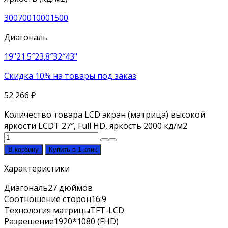
300
700
1000
1500
Диагональ
19"
21.5″
23.8″
32″
43"
Скидка 10% на товары под заказ
52 266
₽
Количество товара LCD экран (матрица) высокой
яркости LCDT 27″, Full HD, яркость 2000 кд/м2
В корзину
Купить в 1 клик
Характеристики
Диагональ
27 дюймов
Соотношение сторон
16:9
Технология матрицы
TFT-LCD
Разрешение
1920*1080 (FHD)