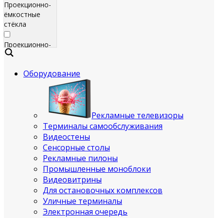
Проекционно-
ёмкостные
стёкла
Проекционно-
ёмкостные
пленки
Оборудование
Сенсорные
экраны
Яркие
Рекламные телевизоры
рекламные
Терминалы самообслуживания
телевизоры
Видеостены
для
Сенсорные столы
помещения
Рекламные пилоны
Промышленные моноблоки
Всепогодные
Видеовитрины
рекламные
Для остановочных комплексов
телевизоры
Уличные терминалы
(уличные)
Электронная очередь