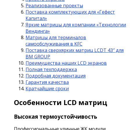
Реализованные проекты
Поставка комплектующих для «Гефест
Капитал»
Яркие матрицы для компании «Технологии
Вендинга»
Матрицы для терминалов
самообслуживания в KFC
Поставка сверхярких матриц LCDT 43″ для
BM GROUP
Преимущества наших LCD экранов
Полная техподдержка
Подробная документация
Гарантия качества
Кратчайшие сроки
Особенности LCD матриц
Высокая термоустойчивость
Профессиональные уличные ЖК модули