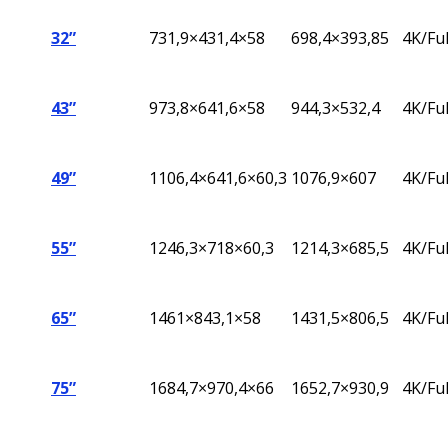
32”
731,9×431,4×58
698,4×393,85
4K/Fu
43”
973,8×641,6×58
944,3×532,4
4K/Fu
49”
1106,4×641,6×60,3
1076,9×607
4K/Fu
55”
1246,3×718×60,3
1214,3×685,5
4K/Fu
65”
1461×843,1×58
1431,5×806,5
4K/Fu
75”
1684,7×970,4×66
1652,7×930,9
4K/Fu