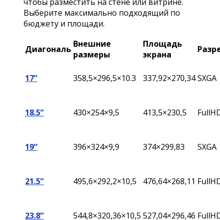
чтобы разместить на стене или витрине.
Выберите максимально подходящий по
бюджету и площади.
Внешние
Площадь
Диагональ
Разр
размеры
экрана
17”
358,5×296,5×10.3
337,92×270,34
SXGA
18.5”
430×254×9,5
413,5×230,5
FullH
19”
396
×324×9,9
374×299,83
SXGA
21.5”
495,6×292,2×10,5
476,64×268,11
FullH
23.8”
544,8
×320,36×10,5
527,04
×296,46
FullH