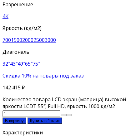
Разрешение
4K
Яркость (кд/м2)
700
1500
2000
2500
3000
Диагональ
32″
43″
49″
65″
75″
Скидка 10% на товары под заказ
142 415
₽
Количество товара LCD экран (матрица) высокой
яркости LCDT 55″, Full HD, яркость 1000 кд/м2
В корзину
Купить в 1 клик
Характеристики