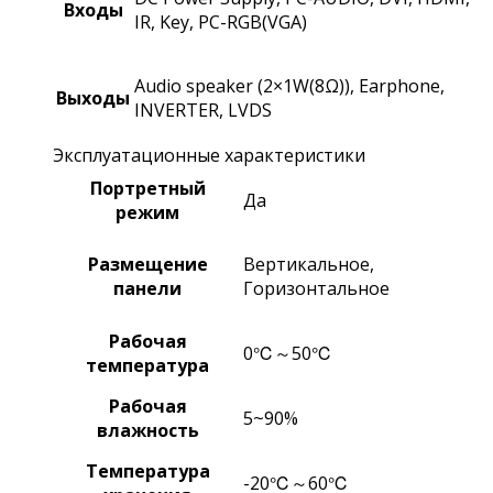
Входы
IR, Key, PC-RGB(VGA)
Audio speaker (2×1W(8Ω)), Earphone,
Выходы
INVERTER, LVDS
Эксплуатационные характеристики
Портретный
Да
режим
Размещение
Вертикальное,
панели
Горизонтальное
Рабочая
0℃～50℃
температура
Рабочая
5~90%
влажность
Температура
-20℃～60℃