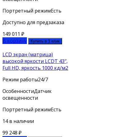
Портретный режим
Есть
Доступно для предзаказа
149 011
₽
В корзину
Купить в 1 клик
LCD экран (матрица)
высокой яркости LCDT 43″,
Full HD, яркость 1000 кд/м2
Режим работы
24/7
Особенности
Датчик
освещенности
Портретный режим
Есть
14 в наличии
99 248
₽