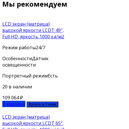
Мы рекомендуем
LCD экран (матрица)
высокой яркости LCDT 49″,
Full HD, яркость 1000 кд/м2
Режим работы
24/7
Особенности
Датчик
освещенности
Портретный режим
Есть
20 в наличии
109 064
₽
В корзину
Купить в 1 клик
LCD экран (матрица)
высокой яркости LCDT 65″,