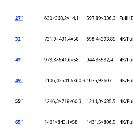
27”
630×368,2×14,1
597,89×336,31
FullH
32”
731,9×431,4×58
698,4×393,85
4K/Fu
43”
973,8×641,6×58
944,3×532,4
4K/Fu
49”
1106,4×641,6×60,3
1076,9×607
4K/Fu
55”
1246,3×718×60,3
1214,3×685,5
4K/Fu
65”
1461×843,1×58
1431,5×806,5
4K/Fu