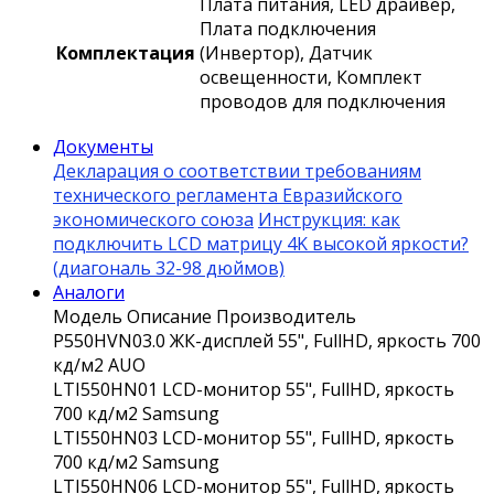
Плата питания, LED драйвер,
Плата подключения
Комплектация
(Инвертор), Датчик
освещенности, Комплект
проводов для подключения
Документы
Декларация о соответствии требованиям
технического регламента Евразийского
экономического союза
Инструкция: как
подключить LCD матрицу 4K высокой яркости?
(диагональ 32-98 дюймов)
Аналоги
Модель
Описание
Производитель
P550HVN03.0
ЖК-дисплей 55", FullHD, яркость 700
кд/м2
AUO
LTI550HN01
LCD-монитор 55", FullHD, яркость
700 кд/м2
Samsung
LTI550HN03
LCD-монитор 55", FullHD, яркость
700 кд/м2
Samsung
LTI550HN06
LCD-монитор 55", FullHD, яркость