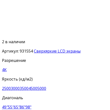
2 в наличии
Артикул:
931554
Сверхяркие LCD экраны
Разрешение
4K
Яркость (кд/м2)
2500
3000
3500
4500
5000
Диагональ
49″
55″
65″
86"
98"