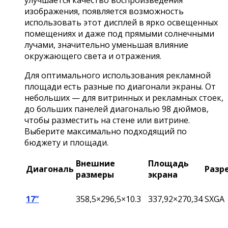
улучшается качество воспроизведения
изображения, появляется возможность
использовать этот дисплей в ярко освещенных
помещениях и даже под прямыми солнечными
лучами, значительно уменьшая влияние
окружающего света и отражения.
Для оптимального использования рекламной
площади есть разные по диагонали экраны. От
небольших — для витринных и рекламных стоек,
до больших панелей диагональю 98 дюймов,
чтобы разместить на стене или витрине.
Выберите максимально подходящий по
бюджету и площади.
Внешние
Площадь
Диагональ
Разр
размеры
экрана
17”
358,5×296,5×10.3
337,92×270,34
SXGA