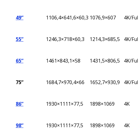
49”
1106,4×641,6×60,3
1076,9×607
4K/Fu
55”
1246,3×718×60,3
1214,3×685,5
4K/Fu
65”
1461×843,1×58
1431,5×806,5
4K/Fu
75”
1684,7×970,4×66
1652,7×930,9
4K/Fu
86”
1930×1111×77,5
1898×1069
4K
98”
1930×1111×77,5
1898×1069
4K