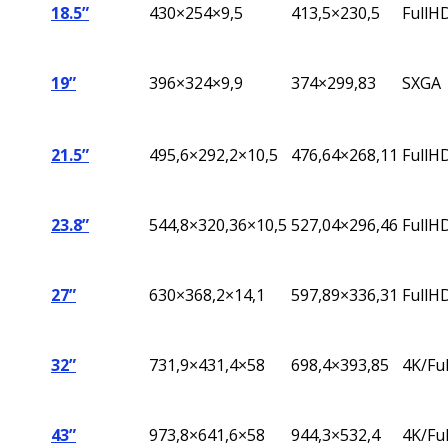
18.5”
430×254×9,5
413,5×230,5
FullH
19”
396
×324×9,9
374×299,83
SXGA
21.5”
495,6×292,2×10,5
476,64×268,11
FullH
23.8”
544,8
×320,36×10,5
527,04
×296,46
FullH
27”
630×368,2×14,1
597,89×336,31
FullH
32”
731,9×431,4×58
698,4×393,85
4K/Fu
43”
973,8×641,6×58
944,3×532,4
4K/Fu