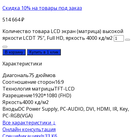
Скидка 10% на товары под заказ
514 664
₽
Количество товара LCD экран (матрица) высокой
яркости LCDT 75″, Full HD, яркость 4000 кд/м2
В корзину
Купить в 1 клик
Характеристики
Диагональ
75 дюймов
Соотношение сторон
16:9
Технология матрицы
TFT-LCD
Разрешение
1920*1080 (FHD)
Яркость
4000 кд/м2
Входы
DC Power Supply, PC-AUDIO, DVI, HDMI, IR, Key,
PC-RGB(VGA)
Все характеристики ↓
Онлайн консультация
Спецификация
xls
33 Кб