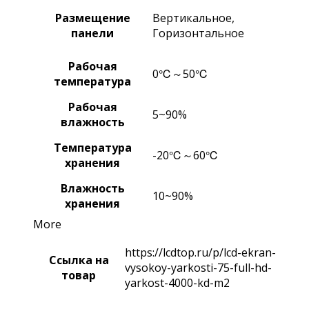
Размещение
Вертикальное,
панели
Горизонтальное
Рабочая
0℃～50℃
температура
Рабочая
5~90%
влажность
Температура
-20℃～60℃
хранения
Влажность
10~90%
хранения
More
https://lcdtop.ru/p/lcd-ekran-
Ссылка на
vysokoy-yarkosti-75-full-hd-
товар
yarkost-4000-kd-m2