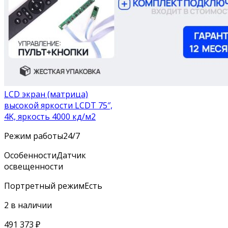
LCD экран (матрица)
высокой яркости LCDT 75″,
4K, яркость 4000 кд/м2
Режим работы
24/7
Особенности
Датчик
освещенности
Портретный режим
Есть
2 в наличии
491 373
₽