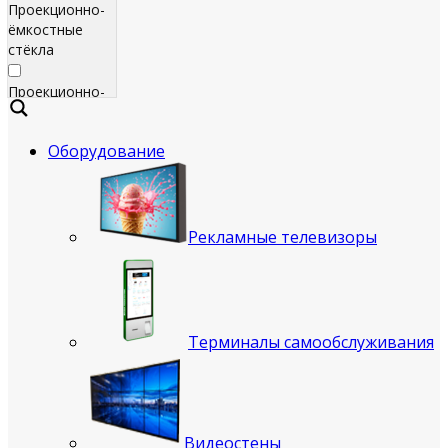
Проекционно-
ёмкостные
стёкла
Проекционно-
ёмкостные
пленки
Оборудование
Сенсорные
экраны
Яркие
Рекламные телевизоры
рекламные
телевизоры
для
помещения
Терминалы самообслуживания
Всепогодные
рекламные
телевизоры
(уличные)
Видеостены