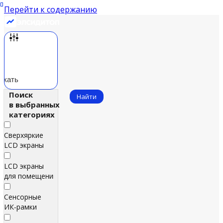
Перейти к содержанию
скать
Поиск
Найти
в выбранных
категориях
Сверхяркие
LCD экраны
LCD экраны
для помещений
Сенсорные
ИК‑рамки