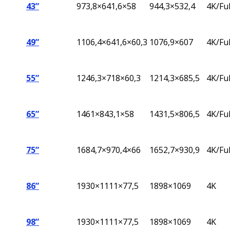
43”
973,8×641,6×58
944,3×532,4
4K/Fu
49”
1106,4×641,6×60,3
1076,9×607
4K/Fu
55”
1246,3×718×60,3
1214,3×685,5
4K/Fu
65”
1461×843,1×58
1431,5×806,5
4K/Fu
75”
1684,7×970,4×66
1652,7×930,9
4K/Fu
86”
1930×1111×77,5
1898×1069
4K
98”
1930×1111×77,5
1898×1069
4K