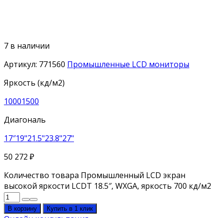
7 в наличии
Артикул:
771560
Промышленные LCD мониторы
Яркость (кд/м2)
1000
1500
Диагональ
17″
19"
21.5"
23.8"
27"
50 272
₽
Количество товара Промышленный LCD экран
высокой яркости LCDT 18.5″, WXGA, яркость 700 кд/м2
В корзину
Купить в 1 клик