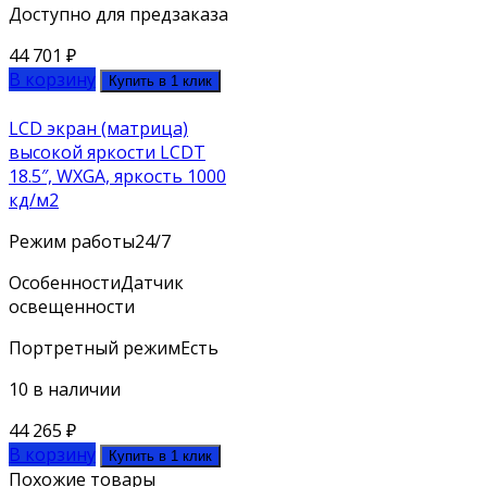
Доступно для предзаказа
44 701
₽
В корзину
Купить в 1 клик
LCD экран (матрица)
высокой яркости LCDT
18.5″, WXGA, яркость 1000
кд/м2
Режим работы
24/7
Особенности
Датчик
освещенности
Портретный режим
Есть
10 в наличии
44 265
₽
В корзину
Купить в 1 клик
Похожие товары