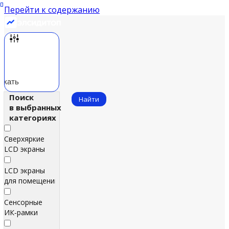
Перейти к содержанию
скать
Поиск
Найти
в выбранных
категориях
Сверхяркие
LCD экраны
LCD экраны
для помещений
Сенсорные
ИК‑рамки