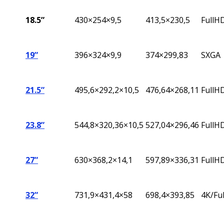
18.5”
430×254×9,5
413,5×230,5
FullH
19”
396
×324×9,9
374×299,83
SXGA
21.5”
495,6×292,2×10,5
476,64×268,11
FullH
23.8”
544,8
×320,36×10,5
527,04
×296,46
FullH
27”
630×368,2×14,1
597,89×336,31
FullH
32”
731,9×431,4×58
698,4×393,85
4K/Fu