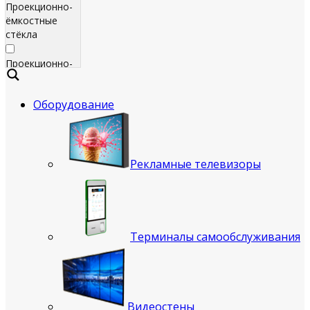
Проекционно-
ёмкостные
стёкла
Проекционно-
ёмкостные
пленки
Оборудование
Сенсорные
экраны
Яркие
Рекламные телевизоры
рекламные
телевизоры
для
помещения
Терминалы самообслуживания
Всепогодные
рекламные
телевизоры
(уличные)
Видеостены