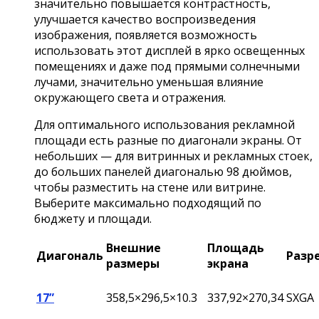
значительно повышается контрастность,
улучшается качество воспроизведения
изображения, появляется возможность
использовать этот дисплей в ярко освещенных
помещениях и даже под прямыми солнечными
лучами, значительно уменьшая влияние
окружающего света и отражения.
Для оптимального использования рекламной
площади есть разные по диагонали экраны. От
небольших — для витринных и рекламных стоек,
до больших панелей диагональю 98 дюймов,
чтобы разместить на стене или витрине.
Выберите максимально подходящий по
бюджету и площади.
Внешние
Площадь
Диагональ
Разр
размеры
экрана
17”
358,5×296,5×10.3
337,92×270,34
SXGA