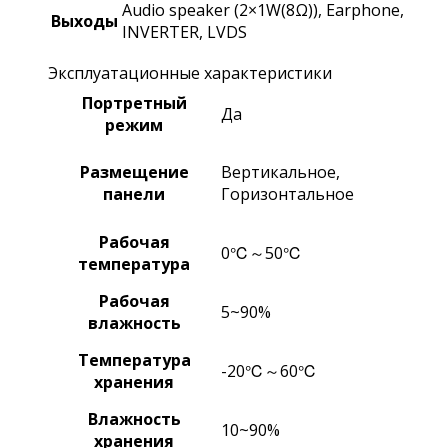
Audio speaker (2×1W(8Ω)), Earphone,
Выходы
INVERTER, LVDS
Эксплуатационные характеристики
Портретный
Да
режим
Размещение
Вертикальное,
панели
Горизонтальное
Рабочая
0℃～50℃
температура
Рабочая
5~90%
влажность
Температура
-20℃～60℃
хранения
Влажность
10~90%
хранения